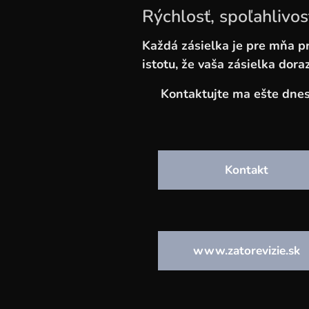
Rýchlosť, spoľahlivos
Každá zásielka je pre mňa pri
istotu, že vaša zásielka dora
📞 Kontaktujte ma ešte dne
Kontakt
www.zatorevizie.sk