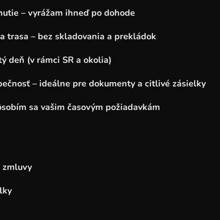
nutie – vyrážam ihneď po dohode
a trasa – bez skladovania a prekládok
tý deň (v rámci SR a okolia)
ečnosť – ideálne pre dokumenty a citlivé zásielky
spôsobím sa vašim časovým požiadavkám
a zmluvy
lky