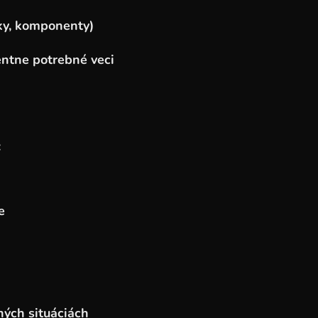
ky, komponenty)
ntne potrebné veci
:
e
tných situáciách