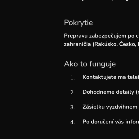
Pokrytie
Prepravu zabezpečujem po cel
zahraničia (Rakúsko, Česko,
Ako to funguje
Kontaktujete ma tele
Dohodneme detaily (m
Zásielku vyzdvihnem
Po doručení vás info